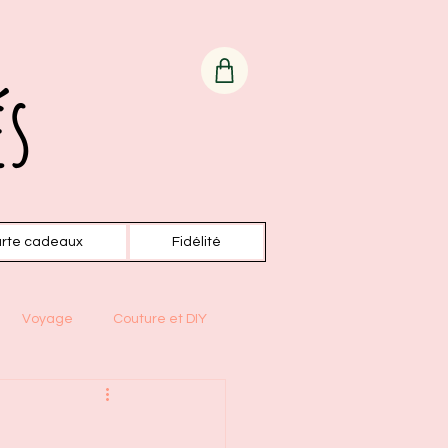
és
rte cadeaux
Fidélité
Voyage
Couture et DIY