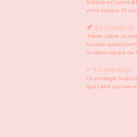
Si bébé est porté 
à 
votre chaleur. Et co
🍂 Pour les températures 
J’aime utiliser un sim
modèle spécial porta
ai même repéré de t
✅ Petit rappel pratique
On privilégie toujou
que bébé soit bien i