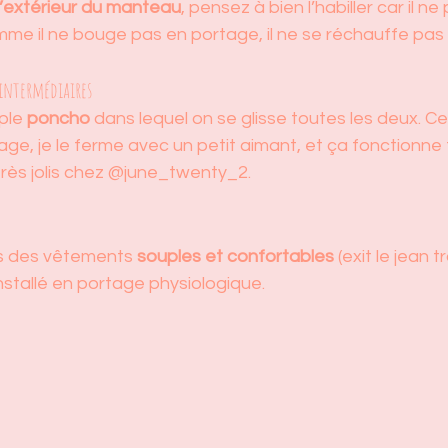
l’extérieur du manteau
, pensez à bien l’habiller car il ne
mme il ne bouge pas en portage, il ne se réchauffe pas
intermédiaires
ple 
poncho
 dans lequel on se glisse toutes les deux. Ce
ge, je le ferme avec un petit aimant, et ça fonctionne tr
rès jolis chez @june_twenty_2.
rs des vêtements 
souples et confortables
 (exit le jean t
nstallé en portage physiologique.