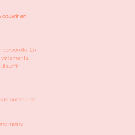
couvrir en 
 corporelle. En 
e vêtements, 
l suffit 
s le porteur et 
onc moins 