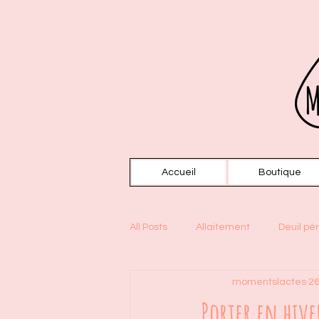
Accueil
Boutique
All Posts
Allaitement
Deuil pér
momentslactes
26
Slow fashion
Hygiène
Porter en hive