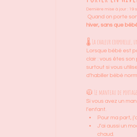
Dernière mise à jour :
19 
 Quand on porte son
hiver, sans que bébé
🌡️ La chaleur corporelle, 
Lorsque bébé est por
clair : vous êtes son
surtout si vous utili
d’habiller bébé norm
🧥 Le manteau de portage,
Si vous avez un mante
l’enfant.
Pour ma part, j
J’ai aussi un m
chaud.