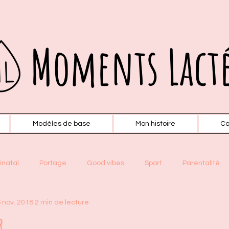
Moments Lact
Modèles de base
Mon histoire
Ca
inatal
Portage
Good vibes
Sport
Parentalité
 nov. 2018
2 min de lecture
r