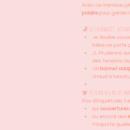
Avec ce manteau plus
polaire
 pour garder 
🧦 Les extrémités : attent
Je double souve
bébé ne porte 
⚠️ Prudence ave
des tensions aux 
Un 
bonnet ada
chaud si besoin,
🧣 Et si on n’a pas de ma
Pas d’inquiétude, il 
les 
couvertures
ou encore des 
n’importe quelle