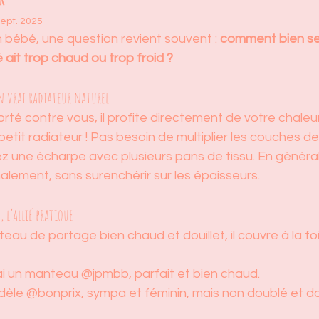
sept. 2025
 bébé, une question revient souvent : 
comment bien se 
 ait trop chaud ou trop froid ?
un vrai radiateur naturel
té contre vous, il profite directement de votre chaleur
 petit radiateur ! Pas besoin de multiplier les couches d
sez une écharpe avec plusieurs pans de tissu. En général, i
alement, sans surenchérir sur les épaisseurs.
 l’allié pratique
au de portage bien chaud et douillet, il couvre à la foi
’ai un manteau @jpmbb, parfait et bien chaud.
odèle @bonprix, sympa et féminin, mais non doublé et d