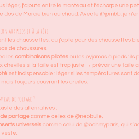
 léger, j’ajoute entre le manteau et l’écharpe une pet
le dos de Marcie bien au chaud. Avec le @jpmbb, je n’en
ion aux pieds et à la tête
nt les chaussettes, ou j’opte pour des chaussettes bi
pas de chaussures.
c les 
combinaisons pilotes
 ou les pyjamas à pieds : ils
chevilles si la taille est trop juste → prévoir une taille
pté
 est indispensable : léger si les températures sont d
 mais toujours couvrant les oreilles.
nteau de portage ?
existe des alternatives :
 de portage
 comme celles de @neobulle,
inserts universels
 comme celui de @bohmyparis, qui s’a
 veste.