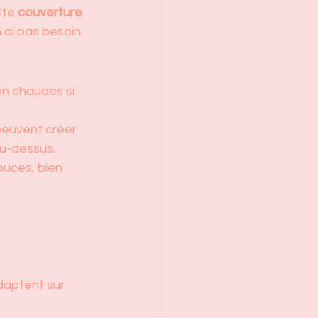
ite 
couverture 
 ai pas besoin.
en chaudes si 
 peuvent créer 
 au-dessus.
ouces, bien 
daptent sur 