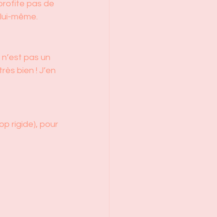
 profite pas de 
 lui-même.
 n’est pas un 
ès bien ! J’en 
rop rigide), pour 