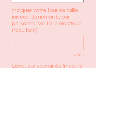
Indiquer votre tour de taille
(niveau du nombril) pour
personnaliser taille élastique
(facultatif)
0/500
Longueur souhaitée (mesure
depuis l'entre jambe jusqu à
la longueur souhaitée)
(facultatif)
0/500
Quantité
*