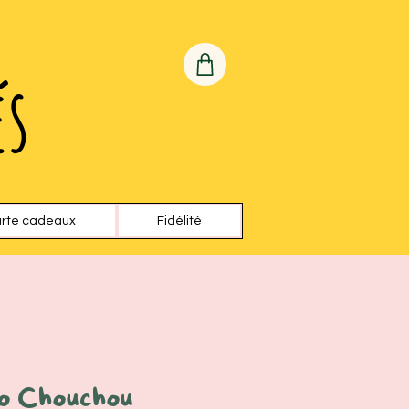
és
rte cadeaux
Fidélité
o Chouchou