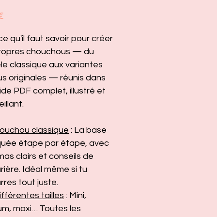
Prix
€
ce qu'il faut savoir pour créer
propres chouchous — du
e classique aux variantes
lus originales — réunis dans
ide PDF complet, illustré et
illant.
ouchou classique
: La base
quée étape par étape, avec
as clairs et conseils de
rière. Idéal même si tu
res tout juste.
ifférentes tailles
: Mini,
m, maxi… Toutes les