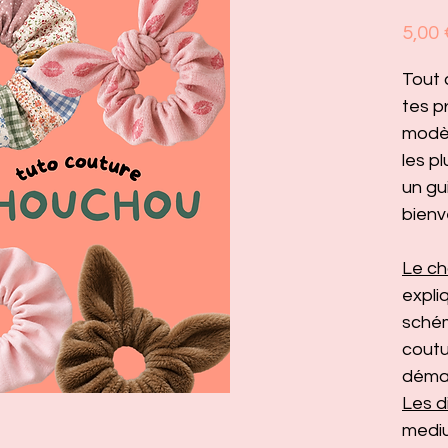
5,00 
Tout 
tes 
modèl
les p
un gu
bienve
Le ch
expli
schém
coutu
démar
Les d
mediu