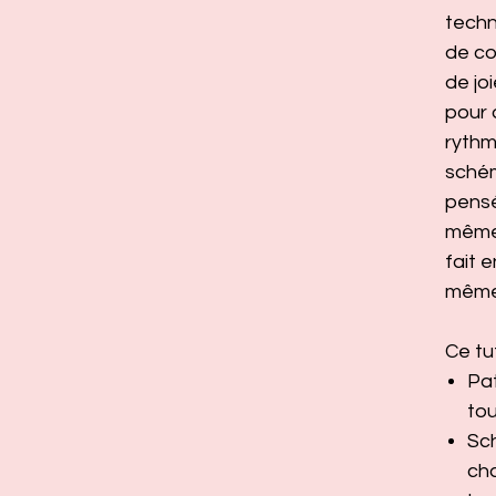
techn
de co
de jo
pour 
rythm
sché
pensé
même 
fait 
même 
Ce tu
Pa
tou
Sch
ch