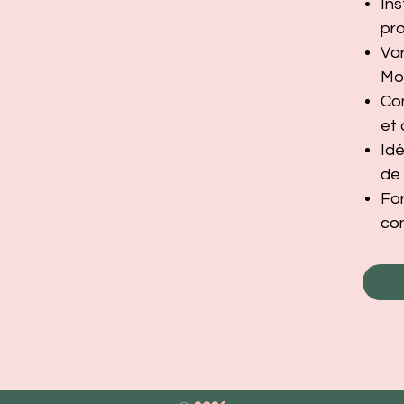
Ins
pr
Var
Mo
Con
et 
Idé
de 
Fo
con