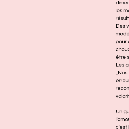
dimen
les m
résul
Des v
modèl
pour 
chouc
être s
Les 
:
Nos 
erreur
reco
valor
Un gu
l'amo
c'est