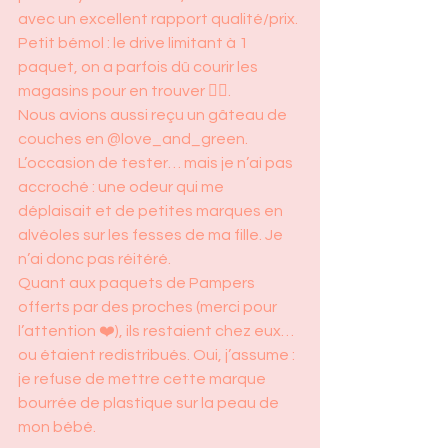
avec un excellent rapport qualité/prix. 
Petit bémol : le drive limitant à 1 
paquet, on a parfois dû courir les 
magasins pour en trouver 🤦‍♀️.
Nous avions aussi reçu un gâteau de 
couches en @love_and_green. 
L’occasion de tester… mais je n’ai pas 
accroché : une odeur qui me 
déplaisait et de petites marques en 
alvéoles sur les fesses de ma fille. Je 
n’ai donc pas réitéré.
Quant aux paquets de Pampers 
offerts par des proches (merci pour 
l’attention ❤️), ils restaient chez eux… 
ou étaient redistribués. Oui, j’assume : 
je refuse de mettre cette marque 
bourrée de plastique sur la peau de 
mon bébé.