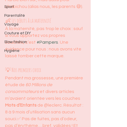
chabichou (alias nous, les parents 😅).
Sport
Parentalité
👶 Les débuts à la maternité
Voyage
À la maternité, pas trop le choix : sauf 
Couture et DIY
si vous apportez vos propres 
Slow fashion
couches, c’est 
#Pampers
. Une 
évidence pour nous : nous avons vite 
Hygiène
laissé tomber cette marque.
💡 Nos premiers choix
Pendant ma grossesse, une première 
étude de 
60 Millions de 
consommateurs
 et divers articles 
m’avaient orientée vers les couches 
Mots d’Enfants
 de @leclerc. Résultat : 
8 à 9 mois d’utilisation sans aucun 
souci.✅ Pas de fuites, pas d’odeur, 
pas d’érythème… bref, validées ! Et 