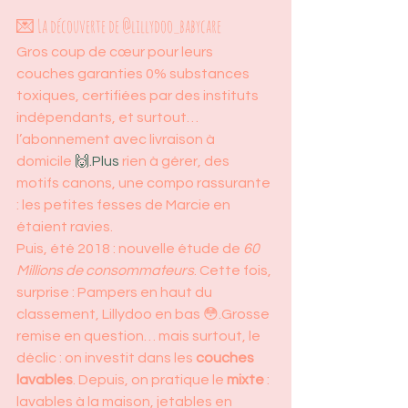
💌 La découverte de @lillydoo_babycare
Gros coup de cœur pour leurs 
couches garanties 0% substances 
toxiques, certifiées par des instituts 
indépendants, et surtout… 
l’abonnement avec livraison à 
domicile 
🙌.Plus
 rien à gérer, des 
motifs canons, une compo rassurante 
: les petites fesses de Marcie en 
étaient ravies.
Puis, été 2018 : nouvelle étude de 
60 
Millions de consommateurs
. Cette fois, 
surprise : Pampers en haut du 
classement, Lillydoo en bas 😳.Grosse 
remise en question… mais surtout, le 
déclic : on investit dans les 
couches 
lavables
. Depuis, on pratique le 
mixte
 : 
lavables à la maison, jetables en 