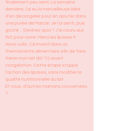
finalement peu servi. La semaine 
dernière, j’ai eu la merveilleuse idée 
d’en décongeler pour en ajouter dans 
une purée de Marcie. Je l’ai senti, puis 
goûté… Devinez quoi ? J’ai couru aux 
WC pour vomir. Merci les lipases !!!
Alors voilà : j’ai investi dans un 
thermomètre alimentaire afin de faire 
frémir mon lait (60 °C) avant 
congélation. Cette étape stoppe 
l’action des lipases, sans modifier la 
qualité nutritionnelle du lait.
Et vous, d’autres mamans concernées 
?