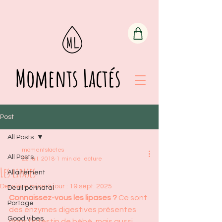
Moments Lactés
Post
All Posts
momentslactes
All Posts
22 juil. 2018
1 min de lecture
Les lipases
Allaitement
Dernière mise à jour :
19 sept. 2025
Deuil périnatal
Connaissez-vous les lipases ? 
Ce sont 
Portage
des enzymes digestives présentes 
Good vibes
dans l’intestin de bébé, mais aussi 