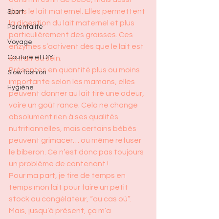
dans le lait maternel. Elles permettent 
Sport
la digestion du lait maternel et plus 
Parentalité
particulièrement des graisses. Ces 
Voyage
enzymes s’activent dès que le lait est 
Couture et DIY
extrait du sein.
Présentes en quantité plus ou moins 
Slow fashion
importante selon les mamans, elles 
Hygiène
peuvent donner au lait tiré une odeur, 
voire un goût rance. Cela ne change 
absolument rien à ses qualités 
nutritionnelles, mais certains bébés 
peuvent grimacer… ou même refuser 
le biberon. Ce n’est donc pas toujours 
un problème de contenant !
Pour ma part, je tire de temps en 
temps mon lait pour faire un petit 
stock au congélateur, “au cas où”. 
Mais, jusqu’à présent, ça m’a 